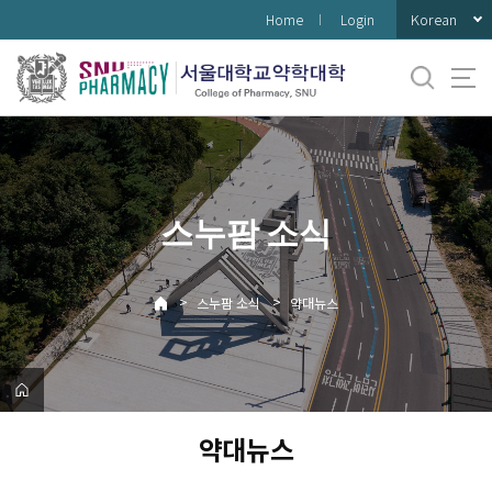
바
Korean
Home
Login
로
가
기
메
뉴
스누팜 소식
>
>
스누팜 소식
약대뉴스
약대뉴스