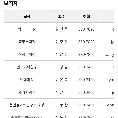
보직자
보직
교수
전화
학 장
강 건 욱
880-7820
kwk
교무부학장
이 주 연
880-7820
jyp
학생부학장
심 상 희
880-7820
sanghe
연구기획실장
박 성 규
880-2460
ri
약학과장
이 윤 희
880-2139
yunh
제약학과장
전 상 민
880-2460
je
천연물과학연구소 소장
오 동 찬
880-2491
dongc
종합약학연구소 소장
창 동 신
880-7852
cha