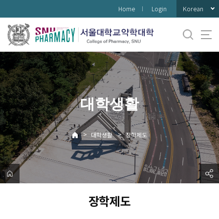
바
Korean
Home
Login
로
가
기
메
뉴
대학생활
>
>
대학생활
장학제도
장학제도