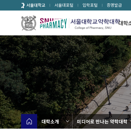
바
서울대학교
서울대포털
입학포털
증명발급
로
가
대학
기
메
뉴
대학소개
미디어로 만나는 약학대학