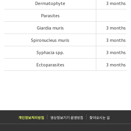
Dermatophyte
3 months
Parasites
Giardia muris
3 months
Spironucleus muris
3 months
Syphacia spp.
3 months
Ectoparasites
3 months
개인정보처리방침
영상정보기기 운영방침
찾아오시는 길