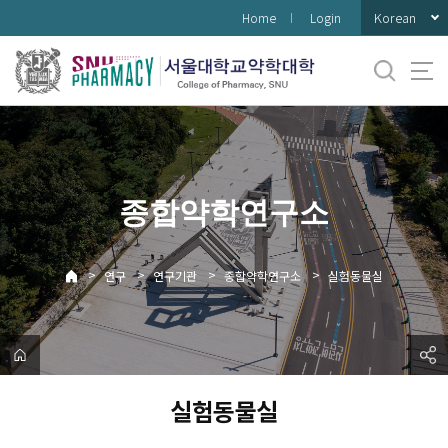
바
Korean
Home
Login
로
가
기
메
뉴
종합약학연구소
>
>
>
>
연구
연구기관
종합약학연구소
실험동물실
실험동물실