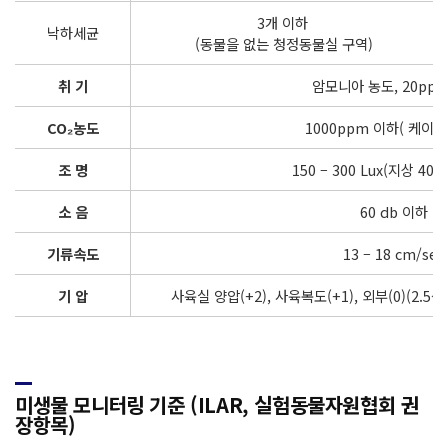
3개 이하
낙하세균
(동물을 없는 청정동물실 구역)
취 기
암모니아 농도, 20pp
CO₂농도
1000ppm 이하( 케이지
조 명
150 – 300 Lux(지상 40 –
소 음
60 db 이하
기류속도
13 – 18 cm/sec
기 압
사육실 양압(+2), 사육복도(+1), 외부(0)(2.5
미생물 모니터링 기준 (ILAR, 실험동물자원협회 권
장항목)