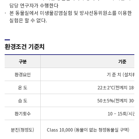
담당 연구자가 수행한다
본 동물실에서 미생물감염실험 및 방사선동위원소를 이용한
실험은 할 수 없다.
환경조건 기준치
구분
기준
환경요인
기 준 치 (설치류)
온 도
22±2℃(한계치 18~2
습 도
50±5%(한계치 30~7
환기횟수
10 – 15회/시간
분진(청정도)
Class 10,000 (동물이 없는 청정동물실 구역)