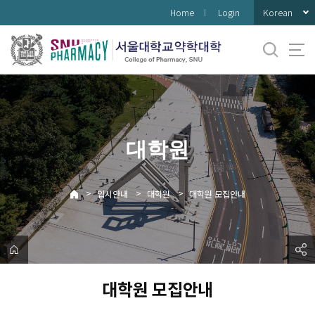
바
Korean
Home
Login
로
가
기
메
뉴
대학원
>
>
>
입시안내
대학원
대학원 모집안내
대학원 모집안내